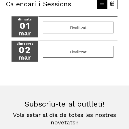
Calendari i Sessions
dimarts
01
Finalitzat
mar
dimecres
02
Finalitzat
mar
Subscriu-te al butlletí!
Vols estar al dia de totes les nostres
novetats?