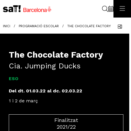
Cerca
Com
INICI
PROGRAMACIÓ ESCOLAR
THE CHOCOLATE FACTORY
The Chocolate Factory
Cia. Jumping Ducks
ESO
Del dt. 01.03.22
al dc. 02.03.22
1 i 2 de març
Finalitzat
2021/22