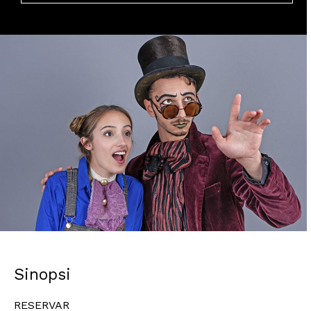
Diapositiva 1 de 1
Sinopsi
RESERVAR