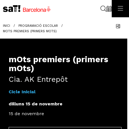
Cerca
Com
INICI
PROGRAMACIÓ ESCOLAR
MOTS PREMIERS (PRIMERS MOTS)
mOts premiers (primers
mOts)
Cia. AK Entrepôt
Cicle Inicial
dilluns 15 de novembre
15 de novembre