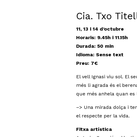
Cia. Txo Titel
11, 13 i 14 d’octubre
Horaris: 9.45h i 11.15h
Durada: 50 min
Idioma: Sense text
Preu: 7€
El vell Ignasi viu sol. El 
més li agrada és el berena
que més anhela quan es ll
–> Una mirada dolça i tend
el respecte per la vida.
Fitxa artística