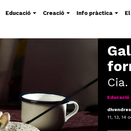
Educació
Creació
Info pràctica
El
Gal
fo
Cia.
Educació 
divendres
11, 13, 14