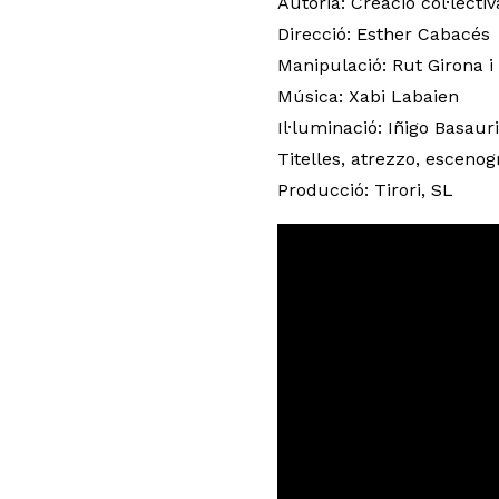
Autoria: Creació col·lectiv
Direcció: Esther Cabacés
Manipulació: Rut Girona i
Música: Xabi Labaien
Il·luminació: Iñigo Basauri
Titelles, atrezzo, esceno
Producció: Tirori, SL