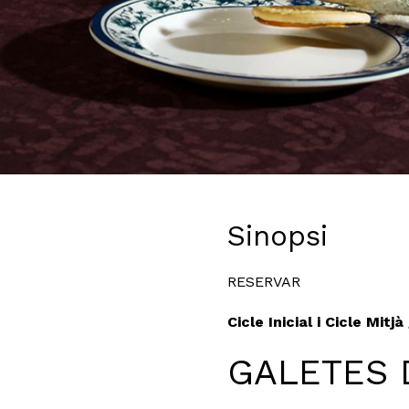
Diapositiva 1 de 1
Sinopsi
RESERVAR
Cicle Inicial i Cicle Mitjà
GALETES 