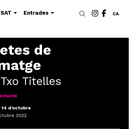
Link a i
Link a
 SAT
Entrades
Cercar
CA
etes de
rmatge
 Txo Titelles
Infantil
 14 d’octubre
 octubre 2022