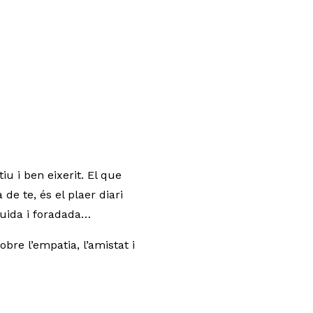
tiu i ben eixerit. El que
de te, és el plaer diari
buida i foradada…
bre l’empatia, l’amistat i