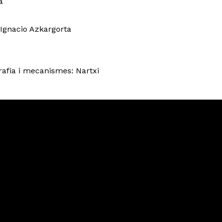
a
 Ignacio Azkargorta
grafia i mecanismes: Nartxi