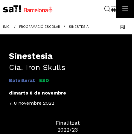
Cerca
Com
INICI
PROGRAMACIÓ ESCOLAR
SINESTESIA
Sinestesia
Cia. Iron Skulls
Batxillerat
ESO
dimarts 8 de novembre
7, 8 novembre 2022
Finalitzat
2022/23