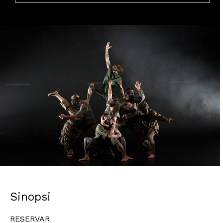
Diapositiva 1 de 1
Sinopsi
RESERVAR