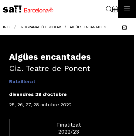
Cerca
Com
INICI
PROGRAMACIÓ ESCOLAR
AIGÜES ENCANTADES
Aigües encantades
Cia. Teatre de Ponent
Batxillerat
divendres 28 d’octubre
25, 26, 27, 28 octubre 2022
Finalitzat
2022/23