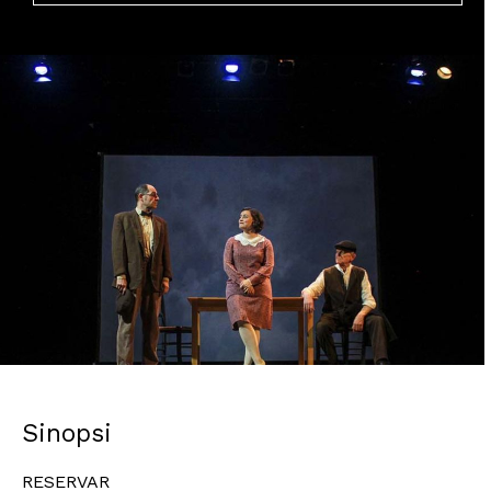
Diapositiva 1 de 1
Sinopsi
RESERVAR