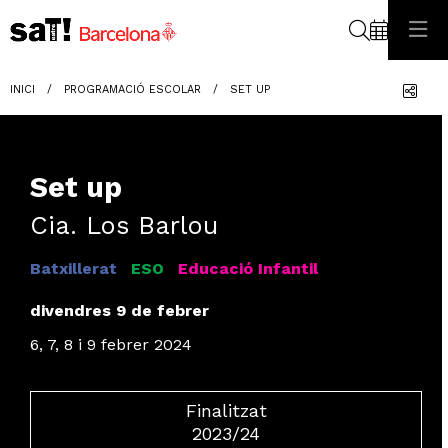
Cerca
Com
INICI
PROGRAMACIÓ ESCOLAR
SET UP
Set up
Cia. Los Barlou
Batxillerat
ESO
Educació Infantil
divendres 9 de febrer
6, 7, 8 i 9 febrer 2024
Finalitzat
2023/24