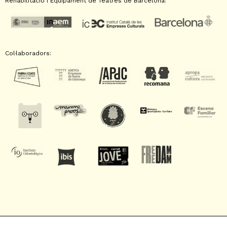
Rehabilitació i Equipament de Teatres de Barcelona:
Col·laboradors:
SAT! Sant Andreu Teatre