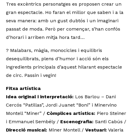
Tres excèntrics personatges es proposen crear un
gran espectacle. Ho faran el millor que saben i a la
seva manera: amb un gust dubtós i un imaginari
passat de moda. Però per començar, s’han confós
d’horari i arriben mitja hora tard…
? Malabars, màgia, monocicles i equilibris
desequilibrats, plens d’humor i acció són els
ingredients principals d’aquest hilarant espectacle
de circ. Passin i vegin!
Fitxa artística
Idea original i interpretació:
Los Barlou – Dani
Cercós “Patillas”, Jordi Juanet “Boni” i Minervino
Montell “Miner” /
Còmplices artístics:
Piero Steiner
i Emmanuel Sembély /
Escenografia:
Santi Cabús /
Direcció musical:
Miner Montell /
Vestuari:
Valeria