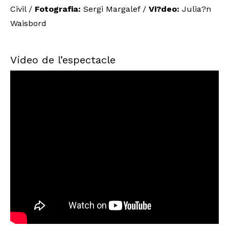
Civil /
Fotografia:
Sergi Margalef /
Vi?deo:
Julia?n
Waisbord
Vídeo de l’espectacle