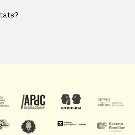
etats?