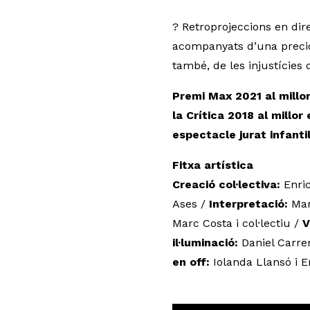
? Retroprojeccions en dir
acompanyats d’una precio
també, de les injustícies 
Premi Max 2021 al millor
la Crítica 2018 al millor
espectacle jurat infantil
Fitxa artística
Creació col·lectiva:
Enric
Ases /
Interpretació:
Marc
Marc Costa i col·lectiu /
V
il·luminació:
Daniel Carre
en off:
Iolanda Llansó i E