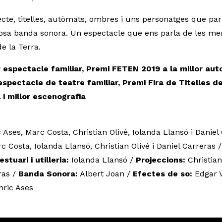
ecte, titelles, autòmats, ombres i uns personatges que par
sa banda sonora. Un espectacle que ens parla de les mera
de la Terra.
 espectacle familiar, Premi FETEN 2019 a la millor auto
 espectacle de teatre familiar, Premi Fira de Titelles de
 i millor escenografia
 Ases, Marc Costa, Christian Olivé, Iolanda Llansó i Daniel
 Costa, Iolanda Llansó, Christian Olivé i Daniel Carreras 
estuari i utilleria:
Iolanda Llansó /
Projeccions:
Christian
ras /
Banda Sonora:
Albert Joan /
Efectes de so:
Edgar V
nric Ases