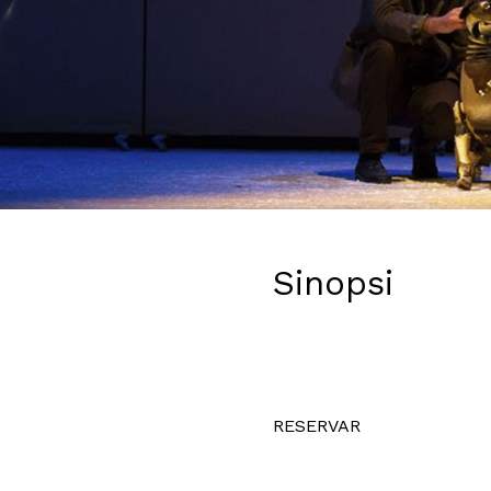
Diapositiva 1 de 1
Sinopsi
RESERVAR