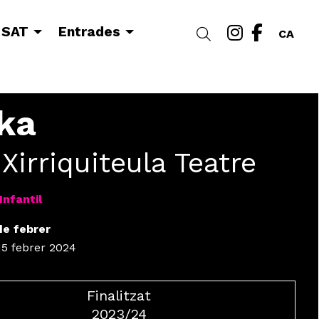
Link a i
Link a
 SAT
Entrades
Cercar
CA
ka
 Xirriquiteula Teatre
Infantil
de febrer
 15 febrer 2024
Finalitzat
2023/24