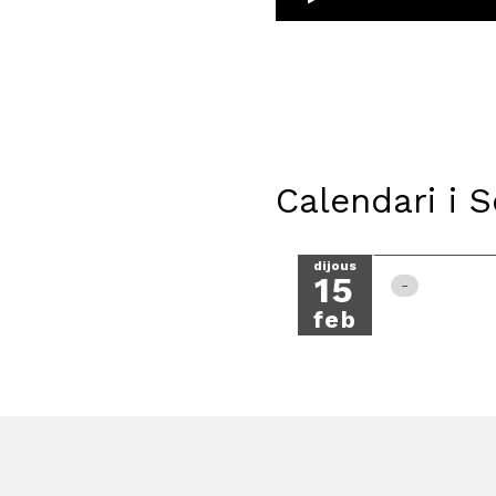
Calendari i 
dijous
15
feb