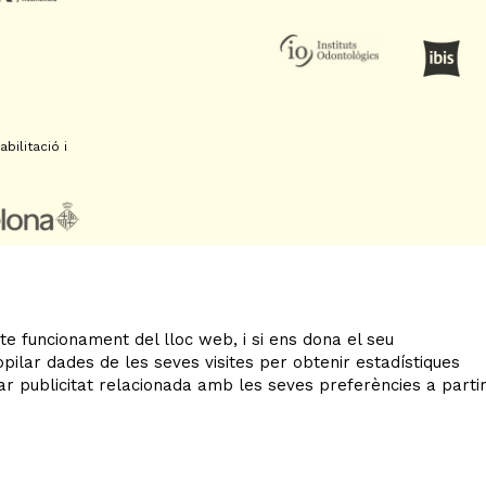
bilitació i
te funcionament del lloc web, i si ens dona el seu
ilar dades de les seves visites per obtenir estadístiques
Sitemap
|
Avís Legal
|
Ús
ar publicitat relacionada amb les seves preferències a parti
Declaració d'accessibilitat