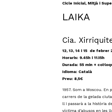
Cicle Inicial, Mitjà i Sup
LAIKA
Cia. Xirriqui
12, 13, 14 i 15 de febrer
Horaris:
9.45h i 11.15h
Durada: 55 min + col·loqu
Idioma: Català
Preu: 8,5€
1957. Som a Moscou. En pl
carrers de la gelada ciuta
ll i passarà a la història
víctima d’abusos en les ll