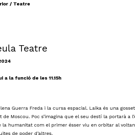
erior / Teatre
teula Teatre
 2024
i a la funció de les 11.15h
ena Guerra Freda i la cursa espacial. Laika és una gosse
t de Moscou. Poc s’imagina que el seu destí la portarà a l
 de la humanitat com el primer ésser viu en orbitar al volta
uites de poder d’altres.