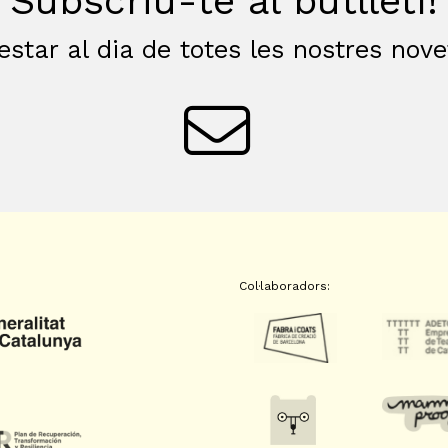
Subscriu-te al butlletí!
estar al dia de totes les nostres nov
Col·laboradors: