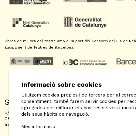
Obres de millora del teatre amb el suport del Consorci del Pla de Reha
Equipament de Teatres de Barcelona:
Informació sobre cookies
Utilitzem cookies pròpies i de tercers per al correc
SAT! Sant Andreu Teatre
consentiment, també farem servir cookies per recop
agregades per millorar els nostres serveis i mostr
c/ Neopàtria, 54
dels seus hàbits de navegació.
08030 Barcelona
info@sat-teatre.cat | 933457930
Més informació