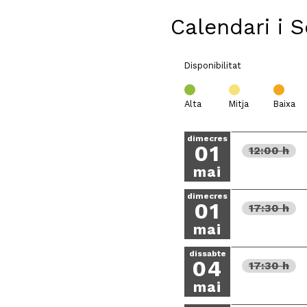
Calendari i 
Disponibilitat
Alta
Mitja
Baixa
dimecres
01
12:00 h
mai
dimecres
01
17:30 h
mai
dissabte
04
17:30 h
mai