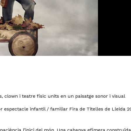
s, clown i teatre físic units en un paisatge sonor i visual
r espectacle infantil / familiar Fira de Titelles de Lleida 
paciència l’inici del món. Una cabanya efímera construïd