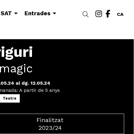
Link a i
Link a
 SAT
Entrades
Cercar
CA
iguri
amagic
.05.24
al dg. 12.05.24
omanada
:
A partir de 5 anys
Teatre
Finalitzat
2023/24