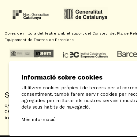
Obres de millora del teatre amb el suport del Consorci del Pla de Reha
Equipament de Teatres de Barcelona:
Informació sobre cookies
Utilitzem cookies pròpies i de tercers per al correc
SAT! Sant Andreu Teatre
consentiment, també farem servir cookies per recop
agregades per millorar els nostres serveis i mostr
c/ Neopàtria, 54
dels seus hàbits de navegació.
08030 Barcelona
info@sat-teatre.cat | 933457930
Més informació