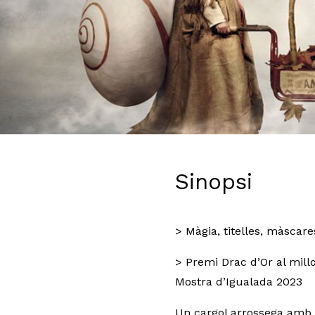
Diapositiva 1 de 1
Sinopsi
> Màgia, titelles, màscare
> Premi Drac d’Or al millo
Mostra d’Igualada 2023
Un cargol arrossega amb 