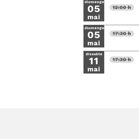
diumenge
05
12:00 h
mai
diumenge
05
17:30 h
mai
dissabte
11
17:30 h
mai