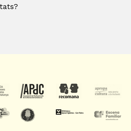
etats?