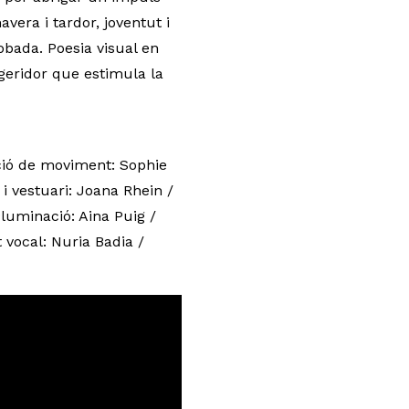
vera i tardor, joventut i
robada. Poesia visual en
geridor que estimula la
cció de moviment: Sophie
 i vestuari: Joana Rhein /
·luminació: Aina Puig /
 vocal: Nuria Badia /