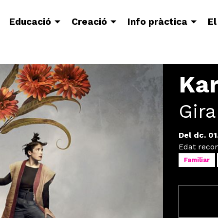
Educació
Creació
Info pràctica
El
Kar
Gir
Del dc. 01
Edat rec
Familiar