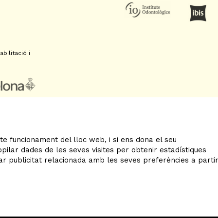
bilitació i
te funcionament del lloc web, i si ens dona el seu
Sitemap
|
Avís Legal
|
Ús
ilar dades de les seves visites per obtenir estadístiques
ar publicitat relacionada amb les seves preferències a parti
Declaració d'accessibilitat