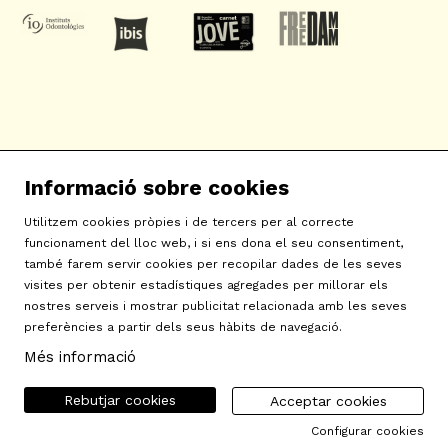
SAT! Sant Andreu Teatre
Informació sobre cookies
c/ Neopàtria, 54
08030 Barcelona
Utilitzem cookies pròpies i de tercers per al correcte
info@sat-teatre.cat | 933457930
funcionament del lloc web, i si ens dona el seu consentiment,
també farem servir cookies per recopilar dades de les seves
visites per obtenir estadístiques agregades per millorar els
Sitemap
|
Avís Legal
|
Ús de Cookies
|
Contactar
|
nostres serveis i mostrar publicitat relacionada amb les seves
preferències a partir dels seus hàbits de navegació.
Política de privacitat
|
Declaració d'accessibilitat
Més informació
Rebutjar cookies
Acceptar cookies
Configurar cookies