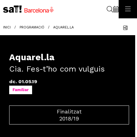
Cerca
Com
INICI
PROGRAMACIÓ
AQUAREL.LA
Aquarel.la
Cia. Fes-t’ho com vulguis
dc. 01.05.19
Familiar
Finalitzat
2018/19