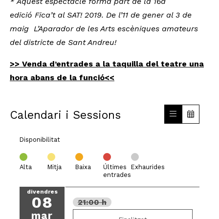
* Aquest espectacle forma part de la 16a
edició Fica’t al SAT! 2019. De l’11 de gener al 3 de
maig L’Aparador de les Arts escèniques amateurs
del districte de Sant Andreu!
>> Venda d’entrades a la taquilla del teatre una
hora abans de la funció<<
Calendari i Sessions
Disponibilitat
Alta
Mitja
Baixa
Últimes
Exhaurides
entrades
divendres
08
21:00 h
mar