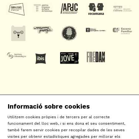
SAT! Sant Andreu Teatre
Informació sobre cookies
c/ Neopàtria, 54
08030 Barcelona
Utilitzem cookies pròpies i de tercers per al correcte
info@sat-teatre.cat | 933457930
funcionament del lloc web, i si ens dona el seu consentiment,
també farem servir cookies per recopilar dades de les seves
visites per obtenir estadístiques agregades per millorar els