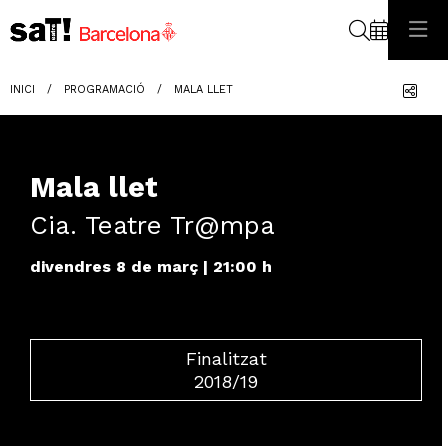
Cerca
Com
INICI
PROGRAMACIÓ
MALA LLET
Mala llet
Cia. Teatre Tr@mpa
divendres 8 de març
|
21:00 h
Finalitzat
2018/19