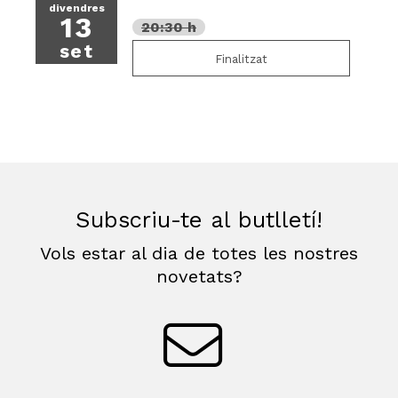
divendres
13
20:30 h
set
Finalitzat
Subscriu-te al butlletí!
Vols estar al dia de totes les nostres
novetats?