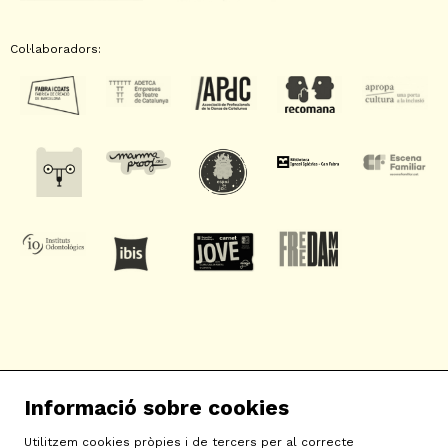
Col·laboradors:
SAT! Sant Andreu Teatre
Informació sobre cookies
c/ Neopàtria, 54
08030 Barcelona
Utilitzem cookies pròpies i de tercers per al correcte