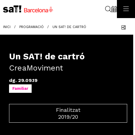
Cerca
Com
INICI
PROGRAMACIÓ
UN SAT! DE CARTRÓ
Un SAT! de cartró
CreaMoviment
dg. 29.09.19
Familiar
Finalitzat
2019/20