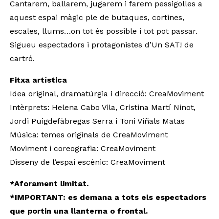
Cantarem, ballarem, jugarem i farem pessigolles a
aquest espai màgic ple de butaques, cortines,
escales, llums…on tot és possible i tot pot passar.
Sigueu espectadors i protagonistes d’Un SAT! de
cartró.
Fitxa artística
Idea original, dramatúrgia i direcció: CreaMoviment
Intèrprets: Helena Cabo Vila, Cristina Martí Ninot,
Jordi Puigdefàbregas Serra i Toni Viñals Matas
Música: temes originals de CreaMoviment
Moviment i coreografia: CreaMoviment
Disseny de l’espai escènic: CreaMoviment
*Aforament limitat.
*IMPORTANT: es demana a tots els espectadors
que portin una llanterna o frontal.