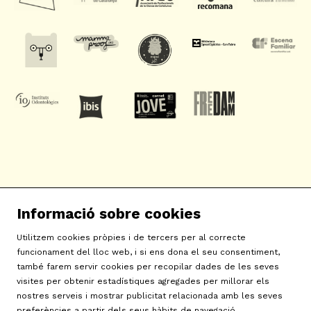
SAT! Sant Andreu Teatre
Informació sobre cookies
c/ Neopàtria, 54
08030 Barcelona
Utilitzem cookies pròpies i de tercers per al correcte
info@sat-teatre.cat | 933457930
funcionament del lloc web, i si ens dona el seu consentiment,
també farem servir cookies per recopilar dades de les seves
visites per obtenir estadístiques agregades per millorar els
Sitemap
|
Avís Legal
|
Ús de Cookies
|
Contactar
|
nostres serveis i mostrar publicitat relacionada amb les seves
preferències a partir dels seus hàbits de navegació.