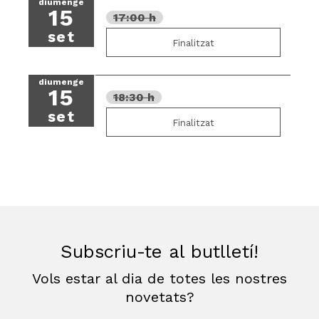
diumenge
15
17:00 h
set
Finalitzat
diumenge
15
18:30 h
set
Finalitzat
Subscriu-te al butlletí!
Vols estar al dia de totes les nostres
novetats?