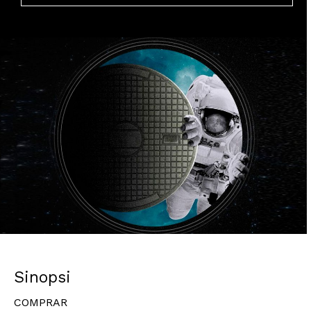
Diapositiva 1 de 1
Sinopsi
COMPRAR