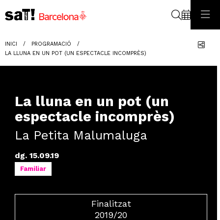
Cerca
Com
INICI
PROGRAMACIÓ
LA LLUNA EN UN POT (UN ESPECTACLE INCOMPRÈS)
La lluna en un pot (un
espectacle incomprès)
La Petita Malumaluga
dg. 15.09.19
Familiar
Finalitzat
2019/20