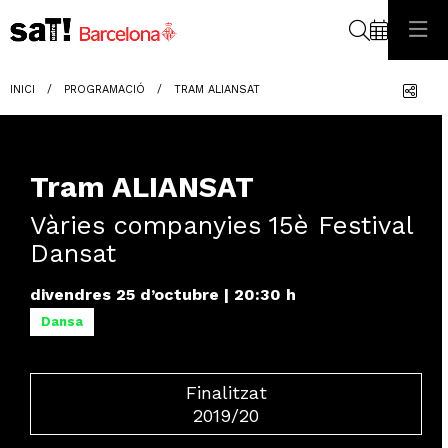
Cerca
Com
INICI
PROGRAMACIÓ
TRAM ALIANSAT
Tram ALIANSAT
Vàries companyies 15è Festival
Dansat
divendres 25 d’octubre
|
20:30 h
Dansa
Finalitzat
2019/20