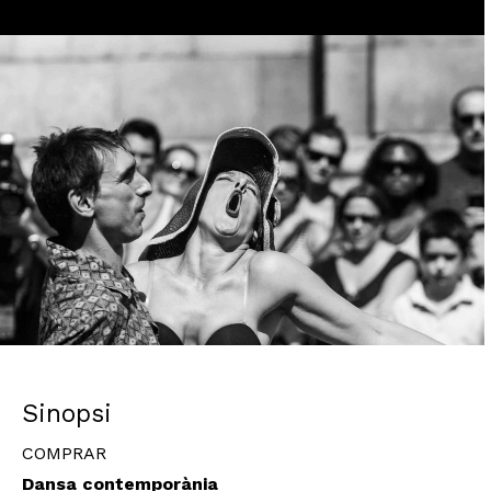
Diapositiva 1 de 1
Sinopsi
COMPRAR
Dansa contemporània