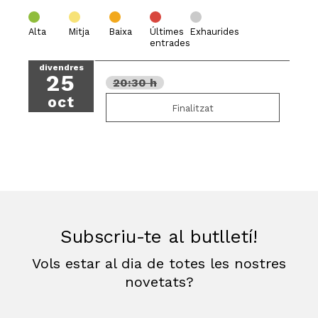
Alta
Mitja
Baixa
Últimes
Exhaurides
entrades
divendres
25
20:30 h
oct
Finalitzat
Subscriu-te al butlletí!
Vols estar al dia de totes les nostres
novetats?