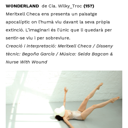
WONDERLAND
de Cia. Wilky_Troc
(15?)
Meritxell Checa ens presenta un paisatge
apocalíptic on l’humà viu davant la seva pròpia
extinció. L’imaginari és l’únic que li quedarà per
sentir-se viu i per sobreviure.
Creació i interpretació: Meritxell Checa / Disseny
tècnic: Begoña García / Música: Selda Bagcan &
Nurse With Wound