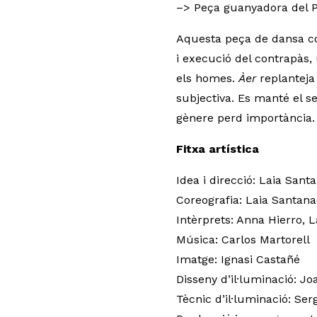
–> Peça guanyadora del 
Aquesta peça de dansa con
i execució del contrapàs,
els homes.
Àer
replanteja 
subjectiva. Es manté el s
gènere perd importància.
Fitxa artística
Idea i direcció: Laia Sant
Coreografia: Laia Santana
Intèrprets: Anna Hierro, 
Música: Carlos Martorell
Imatge: Ignasi Castañé
Disseny d’il·luminació: J
Tècnic d’il·luminació: Ser