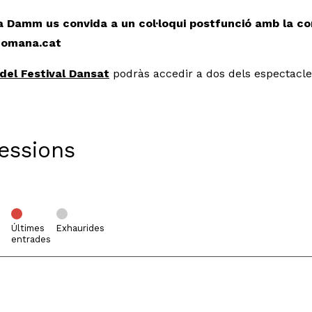
la Damm us convida a un col·loqui postfunció amb la c
ecomana.cat
el Festival Dansat
podràs accedir a dos dels espectacle
Sessions
Últimes
Exhaurides
entrades