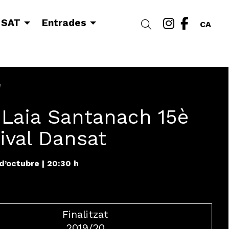
Link a i
Link a
 SAT
Entrades
Cercar
CA
r
 Laia Santanach 15è
ival Dansat
 d’octubre
|
20:30 h
Finalitzat
2019/20