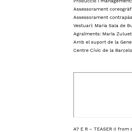
Producció i management:
Assessorament coreogràf
Assessorament contrapàs:
Vestuari: Maria Sala de B
Agraïments: Maria Zuluet
Amb el suport de la Gener
Centre Cívic de la Barcel
A? E R – TEASER II
from