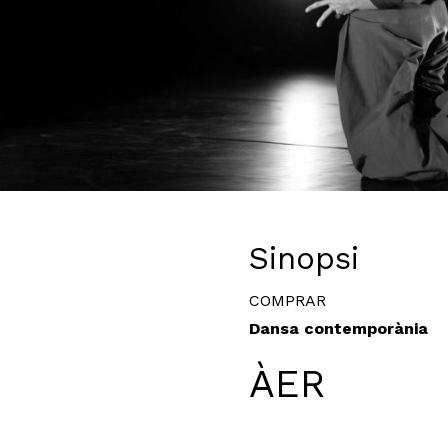
Diapositiva 1 de 1
Sinopsi
COMPRAR
Dansa contemporània
ÀER