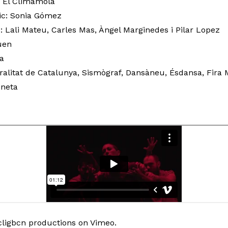
 El Climamola
ic: Sonia Gómez
 Lali Mateu, Carles Mas, Àngel Marginedes i Pilar Lopez
uen
a
alitat de Catalunya, Sismògraf, Dansàneu, Ésdansa, Fira 
oneta
cligbcn productions
on
Vimeo
.