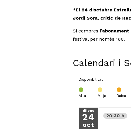
*El 24 d’octubre Estrel
Jordi Sora, crític de R
Si compres l’
abonament d
festival per només 16€.
Calendari i 
Disponibilitat
Alta
Mitja
Baixa
dijous
24
20:30 h
oct