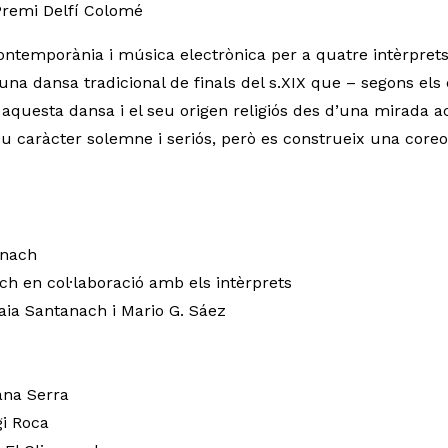
Premi Delfí Colomé
temporània i música electrònica per a quatre intèrprets 
 una dansa tradicional de finals del s.XIX que – segons el
aquesta dansa i el seu origen religiós des d’una mirada ac
eu caràcter solemne i seriós, però es construeix una coreog
anach
ch en col·laboració amb els intèrprets
Laia Santanach i Mario G. Sáez
oana Serra
gi Roca