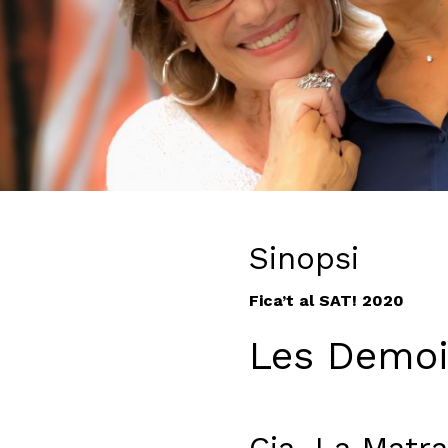
Diapositiva 1 de 1
Sinopsi
Fica’t al SAT! 2020
Les Demoi