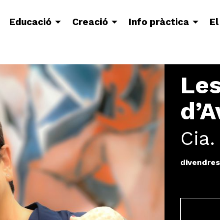
Educació
Creació
Info pràctica
El
Les
d’A
Cia.
divendres