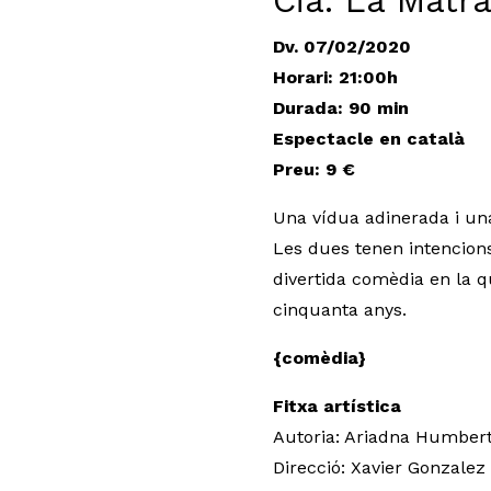
Cia. La Matr
Dv. 07/02/2020
Horari: 21:00h
Durada: 90 min
Espectacle en català
Preu: 9 €
Una vídua adinerada i un
Les dues tenen intencions 
divertida comèdia en la 
cinquanta anys.
{comèdia}
Fitxa artística
Autoria: Ariadna Humber
Direcció: Xavier Gonzalez