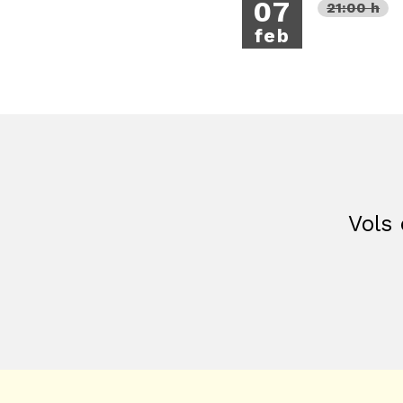
07
21:00 h
feb
Vols 