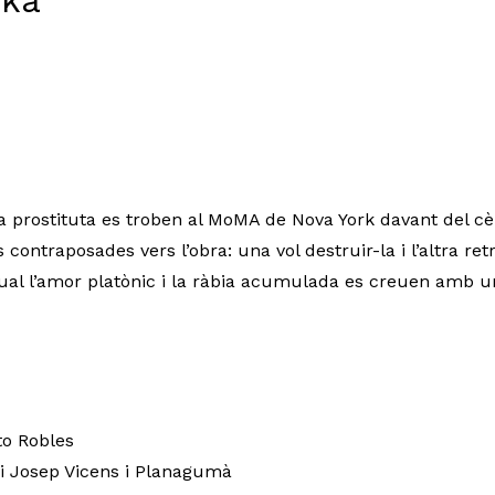
aka
a prostituta es troben al MoMA de Nova York davant del cè
contraposades vers l’obra: una vol destruir-la i l’altra re
qual l’amor platònic i la ràbia acumulada es creuen amb 
to Robles
 i Josep Vicens i Planagumà