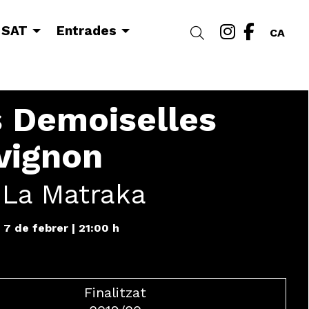
Link a i
Link a
 SAT
Entrades
Cercar
CA
 Demoiselles
vignon
 La Matraka
 7 de febrer
|
21:00 h
Finalitzat