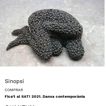
Diapositiva 1 de 1
Sinopsi
COMPRAR
Fica’t al SAT! 2021.
Dansa contemporània