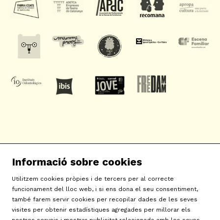
SAT! Sant Andreu Teatre
Informació sobre cookies
c/ Neopàtria, 54
08030 Barcelona
Utilitzem cookies pròpies i de tercers per al correcte
info@sat-teatre.cat | 933457930
funcionament del lloc web, i si ens dona el seu consentiment,
també farem servir cookies per recopilar dades de les seves
visites per obtenir estadístiques agregades per millorar els