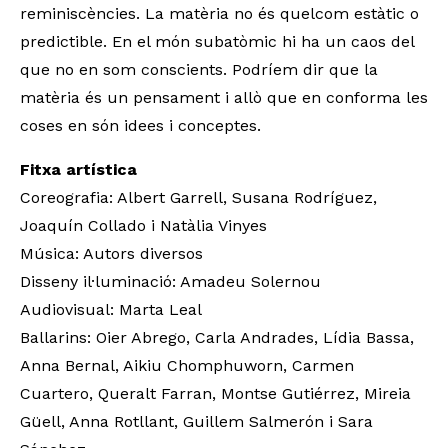
reminiscències. La matèria no és quelcom estàtic o
predictible. En el món subatòmic hi ha un caos del
que no en som conscients. Podríem dir que la
matèria és un pensament i allò que en conforma les
coses en són idees i conceptes.
Fitxa artística
Coreografia: Albert Garrell, Susana Rodríguez,
Joaquín Collado i Natàlia Vinyes
Música: Autors diversos
Disseny il·luminació: Amadeu Solernou
Audiovisual: Marta Leal
Ballarins: Oier Abrego, Carla Andrades, Lídia Bassa,
Anna Bernal, Aikiu Chomphuworn, Carmen
Cuartero, Queralt Farran, Montse Gutiérrez, Mireia
Güell, Anna Rotllant, Guillem Salmerón i Sara