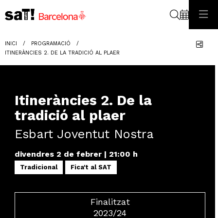
Cerca
Com
INICI
PROGRAMACIÓ
ITINERÀNCIES 2. DE LA TRADICIÓ AL PLAER
Itineràncies 2. De la
tradició al plaer
Esbart Joventut Nostra
divendres 2 de febrer
|
21:00 h
Tradicional
Fica't al SAT
Finalitzat
2023/24