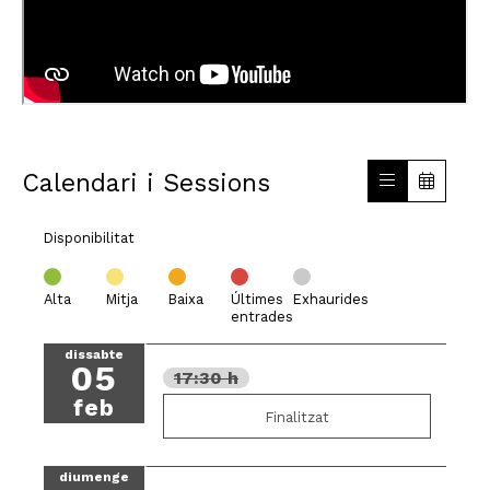
Calendari i Sessions
Disponibilitat
Alta
Mitja
Baixa
Últimes
Exhaurides
entrades
dissabte
05
17:30 h
feb
Finalitzat
diumenge