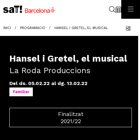
Cerca
Com
INICI
PROGRAMACIÓ
HANSEL I GRETEL, EL MUSICAL
Hansel i Gretel, el musical
La Roda Produccions
Del ds. 05.02.22
al dg. 13.02.22
Familiar
Finalitzat
2021/22