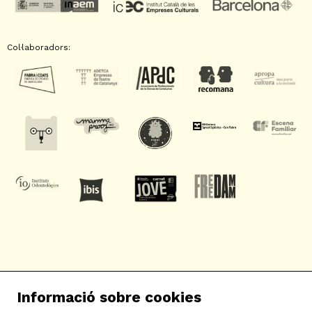
Col·laboradors:
SAT! Sant Andreu Teatre
Informació sobre cookies
c/ Neopàtria, 54