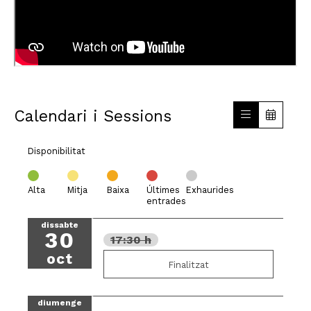
Calendari i Sessions
Disponibilitat
Alta
Mitja
Baixa
Últimes
Exhaurides
entrades
dissabte
30
17:30 h
oct
Finalitzat
diumenge