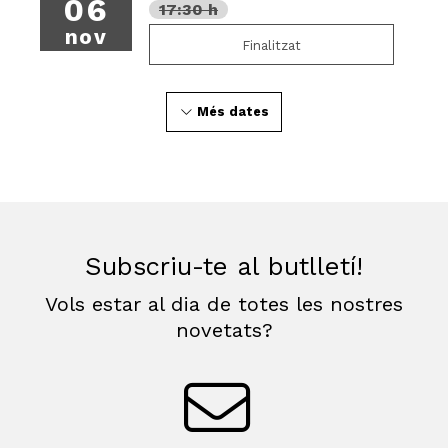
06
17:30 h
nov
Finalitzat
Més dates
Subscriu-te al butlletí!
Vols estar al dia de totes les nostres
novetats?