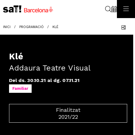
Cerca
Com
INICI
PROGRAMACIÓ
KLÉ
Klé
Addaura Teatre Visual
Del ds. 30.10.21
al dg. 07.11.21
Familiar
Finalitzat
2021/22