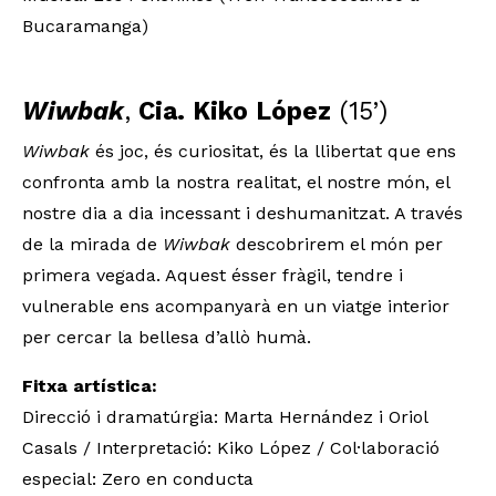
Bucaramanga)
Wiwbak
,
Cia. Kiko López
(15’)
Wiwbak
és joc, és curiositat, és la llibertat que ens
confronta amb la nostra realitat, el nostre món, el
nostre dia a dia incessant i deshumanitzat. A través
de la mirada de
Wiwbak
descobrirem el món per
primera vegada. Aquest ésser fràgil, tendre i
vulnerable ens acompanyarà en un viatge interior
per cercar la bellesa d’allò humà.
Fitxa artística:
Direcció i dramatúrgia: Marta Hernández i Oriol
Casals / Interpretació: Kiko López / Col·laboració
especial: Zero en conducta