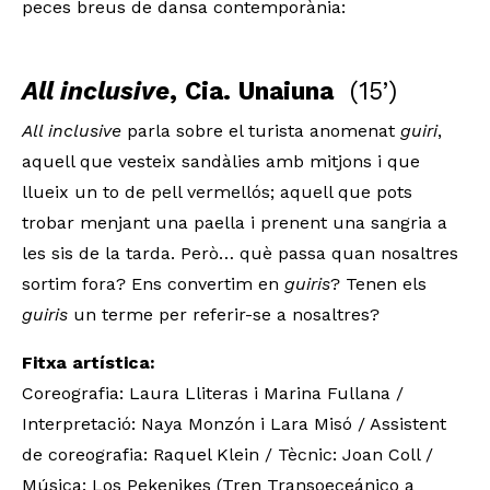
peces breus de dansa contemporània:
All inclusive
, Cia. Unaiuna
(15’)
All inclusive
parla sobre el turista anomenat
guiri
,
aquell que vesteix sandàlies amb mitjons i que
llueix un to de pell vermellós; aquell que pots
trobar menjant una paella i prenent una sangria a
les sis de la tarda. Però… què passa quan nosaltres
sortim fora? Ens convertim en
guiris
? Tenen els
guiris
un terme per referir-se a nosaltres?
Fitxa artística:
Coreografia: Laura Lliteras i Marina Fullana /
Interpretació: Naya Monzón i Lara Misó / Assistent
de coreografia: Raquel Klein / Tècnic: Joan Coll /
Música: Los Pekenikes (Tren Transoeceánico a