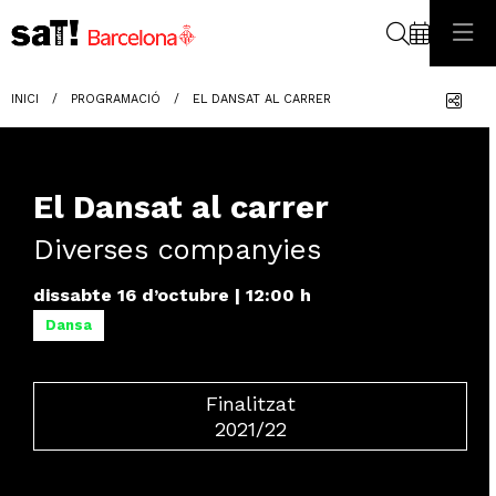
Cerca
Com
INICI
PROGRAMACIÓ
EL DANSAT AL CARRER
El Dansat al carrer
Diverses companyies
dissabte 16 d’octubre
|
12:00 h
Dansa
Finalitzat
2021/22