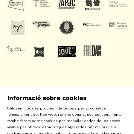
SAT! Sant Andreu Teatre
Informació sobre cookies
c/ Neopàtria, 54
08030 Barcelona
Utilitzem cookies pròpies i de tercers per al correcte
info@sat-teatre.cat | 933457930
funcionament del lloc web, i si ens dona el seu consentiment,
també farem servir cookies per recopilar dades de les seves
visites per obtenir estadístiques agregades per millorar els
Sitemap
|
Avís Legal
|
Ús de Cookies
|
Contactar
|
nostres serveis i mostrar publicitat relacionada amb les seves