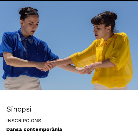
Diapositiva 1 de 1
Sinopsi
INSCRIPCIONS
Dansa contemporània