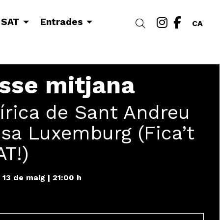
Link a i
Link a
 SAT
Entrades
Cercar
CA
sse mitjana
írica de Sant Andreu
sa Luxemburg (Fica’t
AT!)
 13 de maig
|
21:00 h