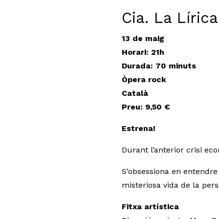
Cia. La Líri
13 de maig
Horari: 21h
Durada
: 70 minuts
Òpera rock
Català
Preu: 9,50 €
Estrena!
Durant l’anterior crisi ec
S’obsessiona en entendre
misteriosa vida de la per
Fitxa artística