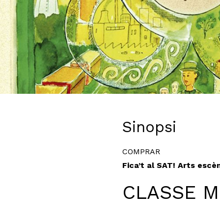
Diapositiva 1 de 1
Sinopsi
COMPRAR
Fica’t al SAT! Arts esc
CLASSE M