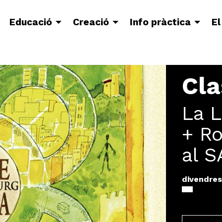
Educació
Creació
Info pràctica
El
Cla
La L
+ Ro
al S
divendres