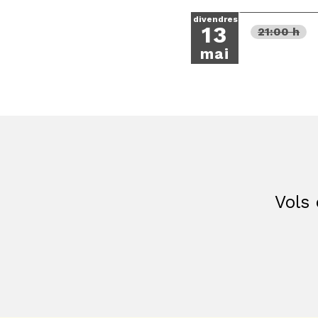
divendres
13
21:00 h
mai
Vols 