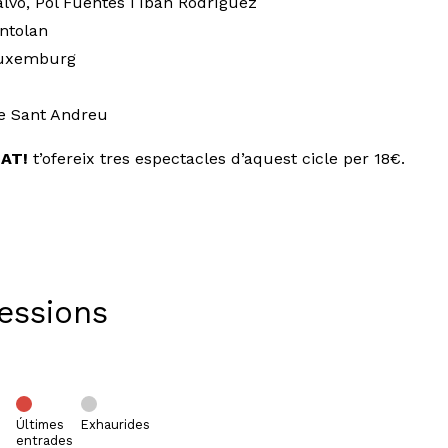
alvo, Pol Fuentes i Iban Rodríguez
antolan
Luxemburg
 de Sant Andreu
SAT!
t’ofereix tres espectacles d’aquest cicle per 18€.
Sessions
Últimes
Exhaurides
entrades