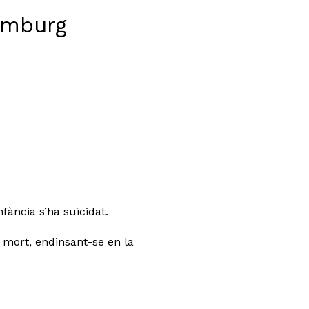
emburg
fància s’ha suïcidat.
 mort, endinsant-se en la