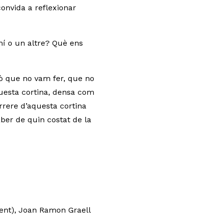
convida a reflexionar
mí o un altre? Què ens
lò que no vam fer, que no
uesta cortina, densa com
arrere d’aquesta cortina
aber de quin costat de la
ent), Joan Ramon Graell