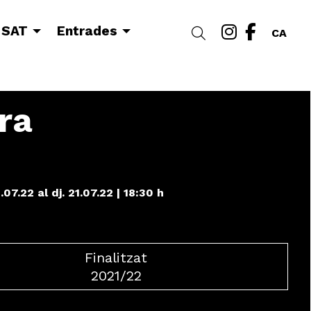
Link a i
Link a
 SAT
Entrades
Cercar
CA
ra
0.07.22
al dj. 21.07.22
|
18:30 h
Finalitzat
2021/22