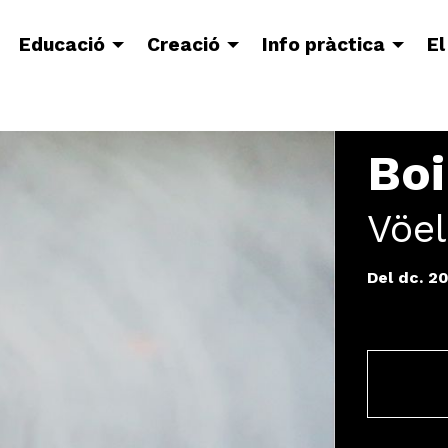
Educació
Creació
Info pràctica
El
Boi
Vöel
Del dc. 2