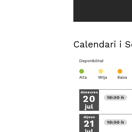
Calendari i 
Disponibilitat
Alta
Mitja
Baixa
dimecres
20
18:30 h
jul
dijous
21
18:30 h
jul