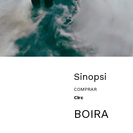
Diapositiva 1 de 1
Sinopsi
COMPRAR
Circ
BOIRA