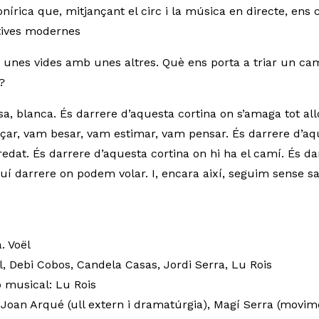
nírica que, mitjançant el circ i la música en directe, ens 
tives modernes
 unes vides amb unes altres. Què ens porta a triar un ca
?
sa, blanca. És darrere d’aquesta cortina on s’amaga tot al
çar, vam besar, vam estimar, vam pensar. És darrere d’aq
redat. És darrere d’aquesta cortina on hi ha el camí. És d
quí darrere on podem volar. I, encara així, seguim sense s
a. Voël
ll, Debi Cobos, Candela Casas, Jordi Serra, Lu Rois
ó musical: Lu Rois
Joan Arqué (ull extern i dramatúrgia), Magí Serra (movim