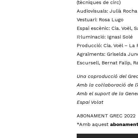
(tècniques de circ)
Audiovisuals: Julià Rocha
Vestuari: Rosa Lugo
Espai escènic: Cia. Voël, 
Il·luminació: Ignasi Solé
Producció: Cia. Voël – La 
Agraïments: Griselda Junc
Escursell, Bernat Falip, 
Una coproducció del Grec 
Amb la col·laboració de l
Amb el suport de la Genera
Espai Volat
ABONAMENT GREC 2022
*Amb aquest
abonamen