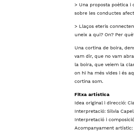
> Una proposta poètica i o
sobre les conductes afec
> Llaços eteris connecten
uneix a qui? On? Per què
Una cortina de boira, den
vam dir, que no vam abra
la boira, que veiem la cla
on hi ha més vides i és a
cortina som.
Fitxa artística
Idea original i direcció: Ci
Interpretació: Silvia Cape
Interpretació i composici
Acompanyament artístic: 