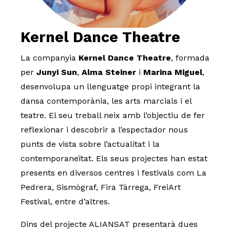
Kernel Dance Theatre
Diapositiva 1 de 1
La companyia
Kernel Dance Theatre
, formada
per
Junyi Sun
,
Alma Steiner
i
Marina Miguel
,
desenvolupa un llenguatge propi integrant la
dansa contemporània, les arts marcials i el
teatre. El seu treball neix amb l’objectiu de fer
reflexionar i descobrir a l’espectador nous
punts de vista sobre l’actualitat i la
contemporaneïtat. Els seus projectes han estat
presents en diversos centres i festivals com La
Pedrera, Sismògraf, Fira Tàrrega, FreiArt
Festival, entre d’altres.
Dins del projecte ALIANSAT presentarà dues