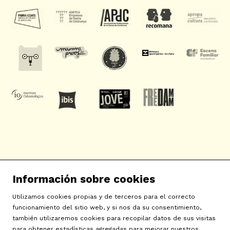
SAT! Sant Andreu Teatre
Información sobre cookies
c/ Neopàtria, 54
08030 Barcelona
Utilizamos cookies propias y de terceros para el correcto
info@sat-teatre.cat | 933457930
funcionamiento del sitio web, y si nos da su consentimiento,
también utilizaremos cookies para recopilar datos de sus visitas
para obtener estadísticas agregadas para mejorar nuestros