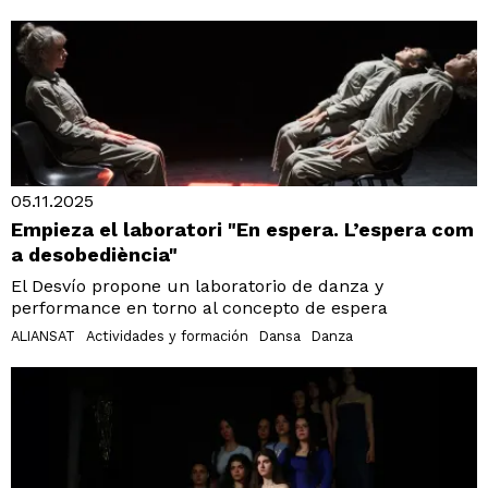
05.11.2025
Empieza el laboratori "En espera. L’espera com
a desobediència"
El Desvío propone un laboratorio de danza y
performance en torno al concepto de espera
ALIANSAT
Actividades y formación
Dansa
Danza