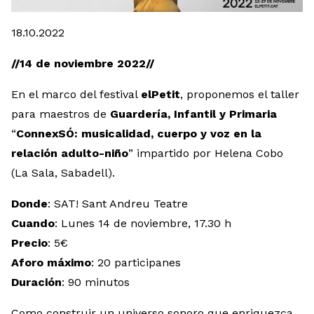
Diapositiva 1 de 1
18.10.2022
//14 de noviembre 2022//
En el marco del festival
elPetit
, proponemos el taller
para maestros de
Guardería, Infantil y Primaria
“
ConnexSÓ: musicalidad, cuerpo y voz en la
relación adulto-niño
” impartido por Helena Cobo
(La Sala, Sabadell).
Donde
: SAT! Sant Andreu Teatre
Cuando
: Lunes 14 de noviembre, 17.30 h
Precio
: 5€
Aforo máximo
: 20 participanes
Duración
: 90 minutos
Como construir un universo sonoro que enriquezca