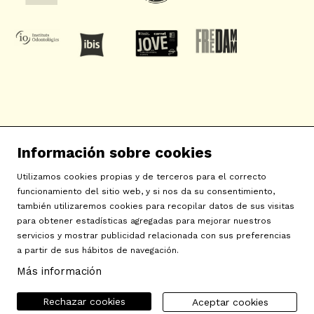
SAT! Sant Andreu Teatre
Información sobre cookies
c/ Neopàtria, 54
08030 Barcelona
Utilizamos cookies propias y de terceros para el correcto
info@sat-teatre.cat | 933457930
funcionamiento del sitio web, y si nos da su consentimiento,
también utilizaremos cookies para recopilar datos de sus visitas
para obtener estadísticas agregadas para mejorar nuestros
Sitemap
|
Aviso Legal
|
Uso de Cookies
|
Contactar
|
servicios y mostrar publicidad relacionada con sus preferencias
a partir de sus hábitos de navegación.
Política de privacidad
|
Declaración de accesibilidad
Más información
Rechazar cookies
Aceptar cookies