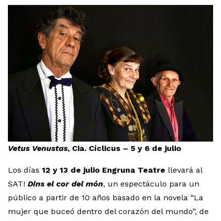
Vetus Venustas
,
Cia. Cíclicus – 5 y 6 de julio
Los días
12 y 13 de julio Engruna Teatre
llevará al
SAT!
Dins el cor del món
, un espectáculo para un
público a partir de 10 años basado en la novela “La
mujer que buceó dentro del corazón del mundo”, de