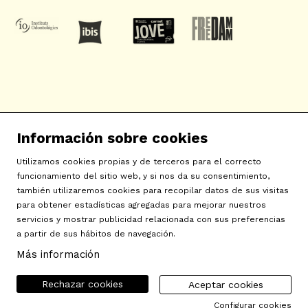
SAT! Sant Andreu Teatre
Información sobre cookies
c/ Neopàtria, 54
08030 Barcelona
Utilizamos cookies propias y de terceros para el correcto
info@sat-teatre.cat | 933457930
funcionamiento del sitio web, y si nos da su consentimiento,
también utilizaremos cookies para recopilar datos de sus visitas
para obtener estadísticas agregadas para mejorar nuestros
Sitemap
|
Aviso Legal
|
Uso de Cookies
|
Contactar
|
servicios y mostrar publicidad relacionada con sus preferencias
a partir de sus hábitos de navegación.
Política de privacidad
|
Declaración de accesibilidad
Más información
Rechazar cookies
Aceptar cookies
Configurar cookies