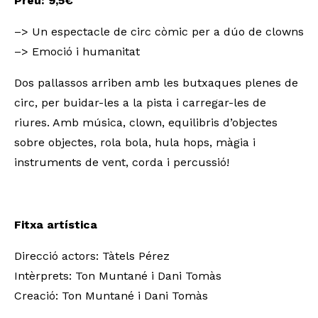
Preu: 9,5€
–> Un espectacle de circ còmic per a dúo de clowns
–> Emoció i humanitat
Dos pallassos arriben amb les butxaques plenes de
circ, per buidar-les a la pista i carregar-les de
riures. Amb música, clown, equilibris d’objectes
sobre objectes, rola bola, hula hops, màgia i
instruments de vent, corda i percussió!
Fitxa artística
Direcció actors: Tàtels Pérez
Intèrprets: Ton Muntané i Dani Tomàs
Creació: Ton Muntané i Dani Tomàs