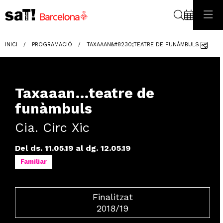
Cerca
Com
INICI
PROGRAMACIÓ
TAXAAAN&#8230;TEATRE DE FUNÀMBULS
Taxaaan…teatre de
funàmbuls
Cia. Circ Xic
Del ds. 11.05.19
al dg. 12.05.19
Familiar
Finalitzat
2018/19