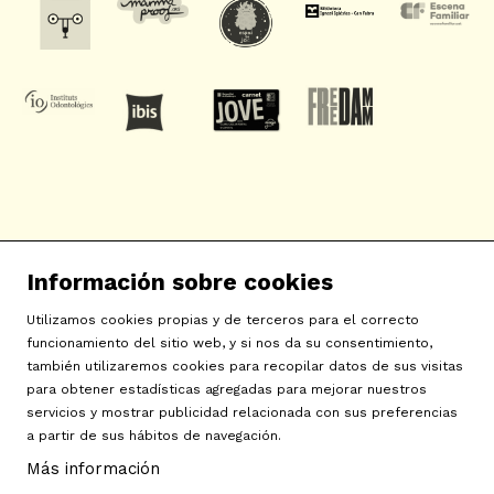
SAT! Sant Andreu Teatre
Información sobre cookies
c/ Neopàtria, 54
08030 Barcelona
Utilizamos cookies propias y de terceros para el correcto
info@sat-teatre.cat | 933457930
funcionamiento del sitio web, y si nos da su consentimiento,
también utilizaremos cookies para recopilar datos de sus visitas
para obtener estadísticas agregadas para mejorar nuestros
Sitemap
|
Aviso Legal
|
Uso de Cookies
|
Contactar
|
servicios y mostrar publicidad relacionada con sus preferencias
a partir de sus hábitos de navegación.
Política de privacidad
|
Declaración de accesibilidad
Más información