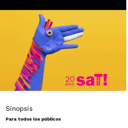
Diapositiva 1 de 1
Sinopsis
Para todos los públicos