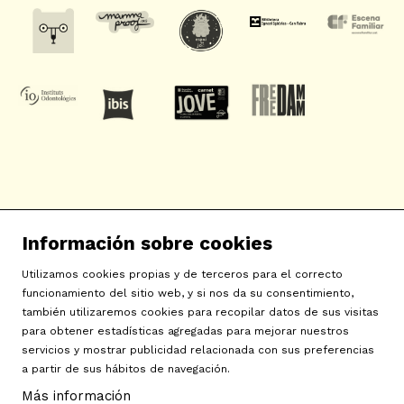
SAT! Sant Andreu Teatre
Información sobre cookies
c/ Neopàtria, 54
08030 Barcelona
Utilizamos cookies propias y de terceros para el correcto
info@sat-teatre.cat | 933457930
funcionamiento del sitio web, y si nos da su consentimiento,
también utilizaremos cookies para recopilar datos de sus visitas
para obtener estadísticas agregadas para mejorar nuestros
Sitemap
|
Aviso Legal
|
Uso de Cookies
|
Contactar
|
servicios y mostrar publicidad relacionada con sus preferencias
a partir de sus hábitos de navegación.
Política de privacidad
|
Declaración de accesibilidad
Más información