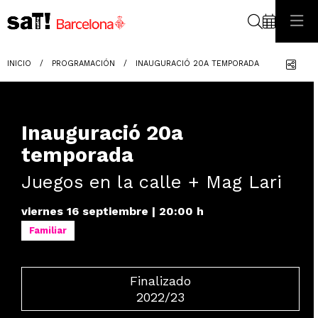
Buscar
Com
INICIO
PROGRAMACIÓN
INAUGURACIÓ 20A TEMPORADA
Inauguració 20a
temporada
Juegos en la calle + Mag Lari
viernes 16 septiembre
|
20:00 h
Familiar
Finalizado
2022/23