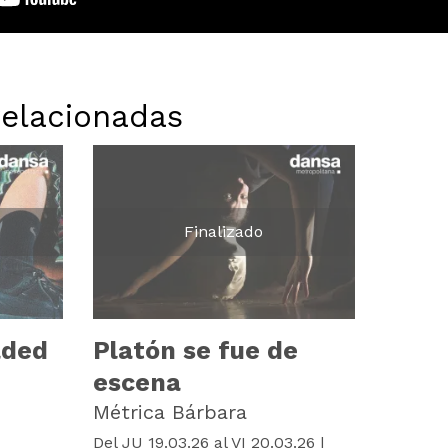
relacionadas
Finalizado
aded
Platón se fue de
escena
Métrica Bárbara
Del JU 19.03.26
al VI 20.03.26
|