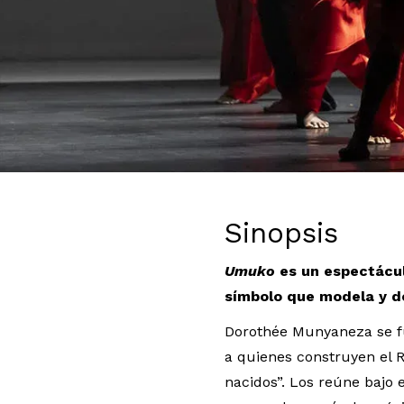
Diapositiva 1 de 3: Umuko, Cie Kadidi / Dorothée Munyane
Sinopsis
Umuko
es un espectácul
símbolo que modela y de
Dorothée Munyaneza se fu
a quienes construyen el 
nacidos”. Los reúne bajo 