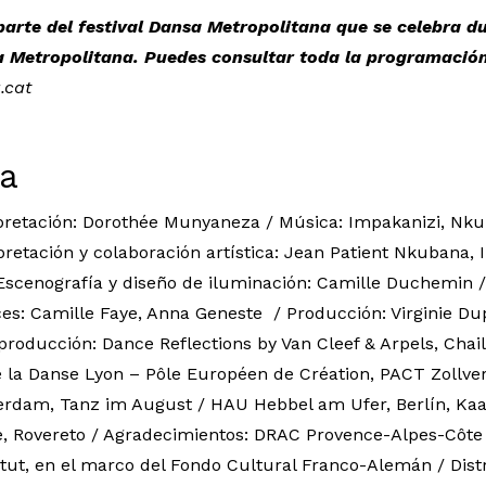
arte del festival Dansa Metropolitana que se celebra d
a Metropolitana. Puedes consultar toda la programación 
.cat
ca
rpretación: Dorothée Munyaneza / Música: Impakanizi, Nku
retación y colaboración artística: Jean Patient Nkubana, 
scenografía y diseño de iluminación: Camille Duchemin /
es: Camille Faye, Anna Geneste / Producción: Virginie Dupr
roducción: Dance Reflections by Van Cleef & Arpels, Chail
e la Danse Lyon – Pôle Européen de Création, PACT Zollver
rdam, Tanz im August / HAU Hebbel am Ufer, Berlín, Kaai
e, Rovereto / Agradecimientos: DRAC Provence-Alpes-Côte d
tut, en el marco del Fondo Cultural Franco-Alemán / Distr