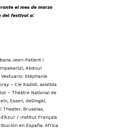
urante el mes de marzo
del festival a:
bana Jean-Patient i
Impakanizi, Abdoul
 Vestuario: Stéphanie
ay – Cie Kadidi, asistida
lot – Théâtre National de
ein, Essen, deSingel,
 Theater, Bruselas,
’Azur / Institut Français
ibución en España: Africa