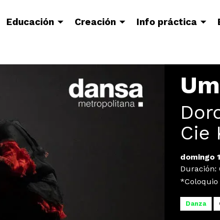
Educación
Creación
Info práctica
Um
Dor
Cie 
domingo 
Duración:
*Coloquio
Danza