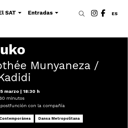
Link a i
Link a
El SAT
Entradas
Buscar
ES
uko
othée Munyaneza /
Kadidi
15 marzo
|
18:30 h
60 minutos
 postfunción con la compañía
Contemporánea
Dansa Metropolitana