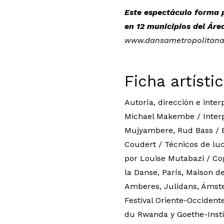
Este espectáculo forma p
en 12 municipios del Áre
www.dansametropolitana
Ficha artísti
Autoría, dirección e inte
Michael Makembe / Interp
Mujyambere, Rud Bass / E
Coudert / Técnicos de luc
por Louise Mutabazi / Cop
la Danse, París, Maison d
Amberes, Julidans, Ámste
Festival Oriente-Occident
du Rwanda y Goethe-Insti