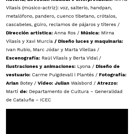
Vilasís (músico-actriz): voz, salterio, handpan,
metalófono, pandero, cuenco tibetano, crótalos,
cascabeles, güiro, reclamos de pájaros y títeres /
Dirección artística:
Anna Ros /
Música:
Mirna
Vilasís y Xavi Murcia
/
Diseño
luces y maquinaria:
Ivan Rubio, Marc Jódar y Marta Vilellas /
Escenografía:
Raül Vilasís y Berta Vidal /
Ilustraciones y animaciones:
Lyona /
Diseño de
vestuario:
Carme Puigdevall i Plantés /
Fotografía:
Arian
Botey /
Vídeo:
Julian
Waisbord /
Atrezzo:
Martí
de:
Departamento de Cultura – Generalidad
de Cataluña – ICEC