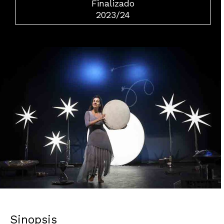
Finalizado
2023/24
Diapositiva 1 de 1
Sinopsis