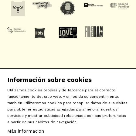
SAT! Sant Andreu Teatre
Información sobre cookies
c/ Neopàtria, 54
08030 Barcelona
Utilizamos cookies propias y de terceros para el correcto
info@sat-teatre.cat | 933457930
funcionamiento del sitio web, y si nos da su consentimiento,
también utilizaremos cookies para recopilar datos de sus visitas
para obtener estadísticas agregadas para mejorar nuestros
Sitemap
|
Aviso Legal
|
Uso de Cookies
|
Contactar
|
servicios y mostrar publicidad relacionada con sus preferencias
a partir de sus hábitos de navegación.
Política de privacidad
|
Declaración de accesibilidad
Más información