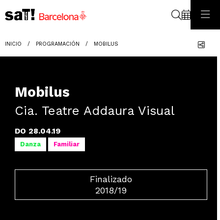
Buscar
Com
INICIO
PROGRAMACIÓN
MOBILUS
Mobilus
Cia. Teatre Addaura Visual
DO 28.04.19
Danza
Familiar
Finalizado
2018/19