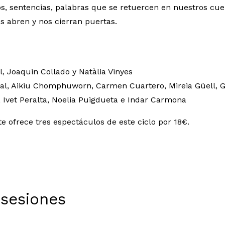
os, sentencias, palabras que se retuercen en nuestros cu
 abren y nos cierran puertas.
l, Joaquin Collado y Natàlia Vinyes
nal, Aikiu Chomphuworn, Carmen Cuartero, Mireia Güell, 
 Ivet Peralta, Noelia Puigdueta e Indar Carmona
e ofrece tres espectáculos de este ciclo por 18€.
 sesiones