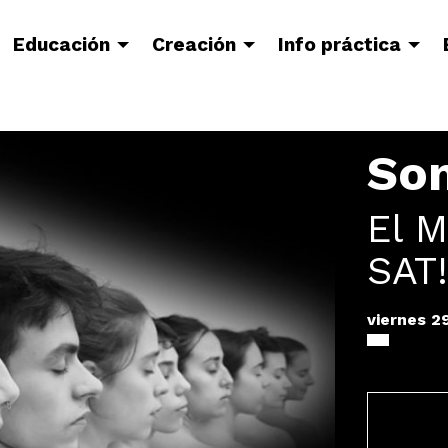
Educación
Creación
Info práctica
So
El M
SAT!
viernes 29