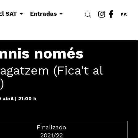
Link a i
Link a
El SAT
Entradas
Buscar
ES
mnis només
agatzem (Fica’t al
)
 abril
|
21:00 h
Finalizado
2021/22