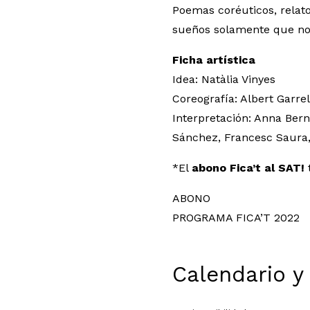
Poemas coréuticos, relat
sueños solamente que nos
Ficha artística
Idea: Natàlia Vinyes
Coreografía: Albert Garrel
Interpretación: Anna Ber
Sánchez, Francesc Saura,
*El
abono Fica’t al SAT!
t
ABONO
PROGRAMA FICA’T 2022
Calendario y