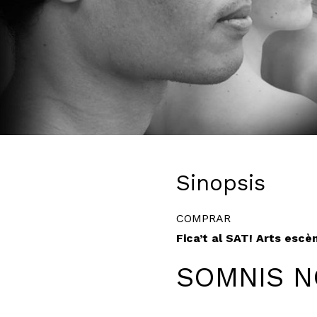
Diapositiva 1 de 1
Sinopsis
COMPRAR
Fica’t al SAT! Arts esc
SOMNIS 