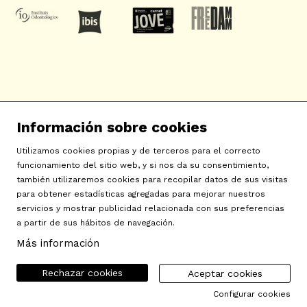
SAT! Sant Andreu Teatre
Información sobre cookies
c/ Neopàtria, 54
08030 Barcelona
Utilizamos cookies propias y de terceros para el correcto
info@sat-teatre.cat | 933457930
funcionamiento del sitio web, y si nos da su consentimiento,
también utilizaremos cookies para recopilar datos de sus visitas
para obtener estadísticas agregadas para mejorar nuestros
Sitemap
|
Aviso Legal
|
Uso de Cookies
|
Contactar
|
servicios y mostrar publicidad relacionada con sus preferencias
a partir de sus hábitos de navegación.
Política de privacidad
|
Declaración de accesibilidad
Más información
Rechazar cookies
Aceptar cookies
Configurar cookies