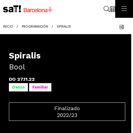
Buscar
Com
INICIO
PROGRAMACIÓN
SPIRALIS
Spiralis
Bool
DO 27.11.22
Danza
Familiar
Finalizado
2022/23