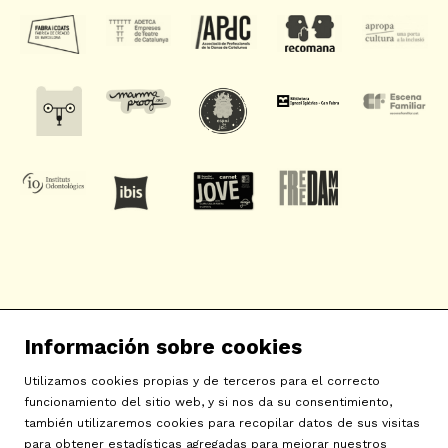
SAT! Sant Andreu Teatre
Información sobre cookies
c/ Neopàtria, 54
08030 Barcelona
Utilizamos cookies propias y de terceros para el correcto
info@sat-teatre.cat | 933457930
funcionamiento del sitio web, y si nos da su consentimiento,
también utilizaremos cookies para recopilar datos de sus visitas
para obtener estadísticas agregadas para mejorar nuestros