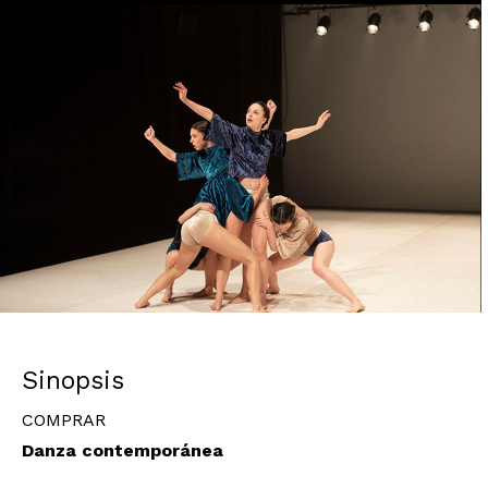
Diapositiva 1 de 1
Sinopsis
COMPRAR
Danza contemporánea