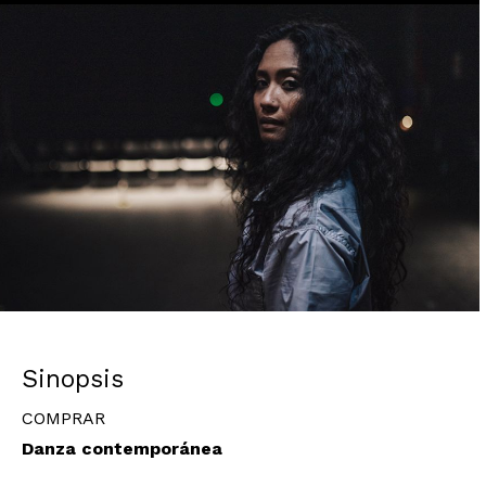
Diapositiva 1 de 1
Sinopsis
COMPRAR
Danza contemporánea