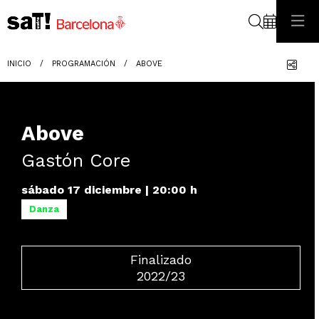
Buscar
Com
INICIO
PROGRAMACIÓN
ABOVE
Above
Gastón Core
sábado 17 diciembre
|
20:00 h
Danza
Finalizado
2022/23