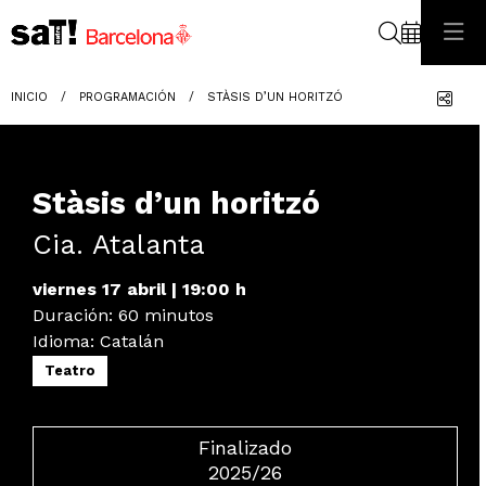
Buscar
Com
INICIO
PROGRAMACIÓN
STÀSIS D’UN HORITZÓ
Stàsis d’un horitzó
Cia. Atalanta
viernes 17 abril
|
19:00 h
Duración:
60 minutos
Idioma
:
Catalán
Teatro
Finalizado
2025/26