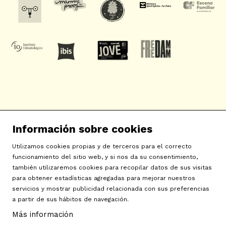
SAT! Sant Andreu Teatre
Información sobre cookies
c/ Neopàtria, 54
08030 Barcelona
Utilizamos cookies propias y de terceros para el correcto
info@sat-teatre.cat | 933457930
funcionamiento del sitio web, y si nos da su consentimiento,
también utilizaremos cookies para recopilar datos de sus visitas
para obtener estadísticas agregadas para mejorar nuestros
Sitemap
|
Aviso Legal
|
Uso de Cookies
|
Contactar
|
servicios y mostrar publicidad relacionada con sus preferencias
a partir de sus hábitos de navegación.
Política de privacidad
|
Declaración de accesibilidad
Más información