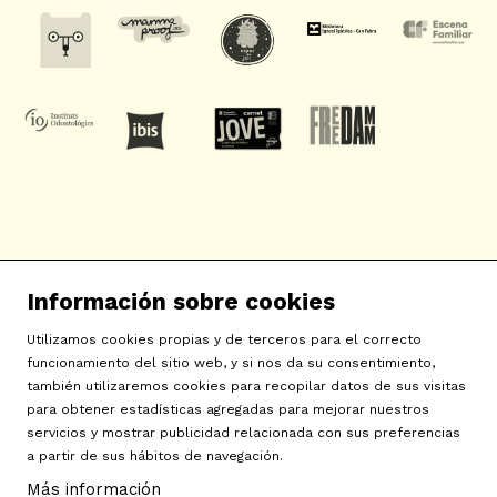
SAT! Sant Andreu Teatre
Información sobre cookies
c/ Neopàtria, 54
08030 Barcelona
Utilizamos cookies propias y de terceros para el correcto
info@sat-teatre.cat | 933457930
funcionamiento del sitio web, y si nos da su consentimiento,
también utilizaremos cookies para recopilar datos de sus visitas
para obtener estadísticas agregadas para mejorar nuestros
Sitemap
|
Aviso Legal
|
Uso de Cookies
|
Contactar
|
servicios y mostrar publicidad relacionada con sus preferencias
a partir de sus hábitos de navegación.
Política de privacidad
|
Declaración de accesibilidad
Más información