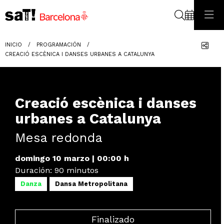
Buscar
Com
INICIO
PROGRAMACIÓN
CREACIÓ ESCÈNICA I DANSES URBANES A CATALUNYA
Creació escènica i danses
urbanes a Catalunya
Mesa redonda
domingo 10 marzo
|
00:00 h
Duración:
90 minutos
Danza
Dansa Metropolitana
Finalizado