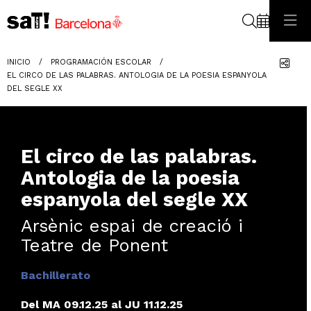
Buscar
Com
INICIO
PROGRAMACIÓN ESCOLAR
EL CIRCO DE LAS PALABRAS. ANTOLOGIA DE LA POESIA ESPANYOLA
DEL SEGLE XX
El circo de las palabras.
Antologia de la poesia
espanyola del segle XX
Arsènic espai de creació i
Teatre de Ponent
Bachillerato
Del MA 09.12.25
al JU 11.12.25