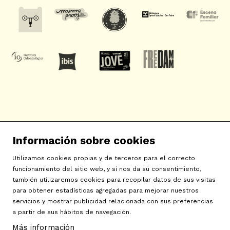
SAT! Sant Andreu Teatre
Información sobre cookies
c/ Neopàtria, 54
08030 Barcelona
Utilizamos cookies propias y de terceros para el correcto
info@sat-teatre.cat | 933457930
funcionamiento del sitio web, y si nos da su consentimiento,
también utilizaremos cookies para recopilar datos de sus visitas
para obtener estadísticas agregadas para mejorar nuestros
Sitemap
|
Aviso Legal
|
Uso de Cookies
|
Contactar
|
servicios y mostrar publicidad relacionada con sus preferencias
a partir de sus hábitos de navegación.
Política de privacidad
|
Declaración de accesibilidad
Más información