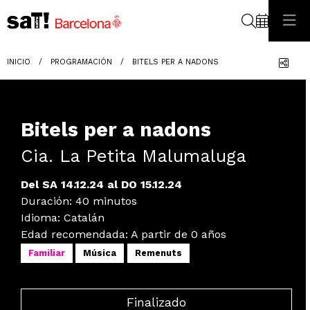
Buscar
Com
INICIO
PROGRAMACIÓN
BITELS PER A NADONS
Bitels per a nadons
Cia. La Petita Malumaluga
Del SA 14.12.24
al DO 15.12.24
Duración:
40 minutos
Idioma
:
Catalán
Edad recomendada
:
A partir de 0 años
Familiar
Música
Remenuts
Finalizado