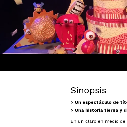
Diapositiva 1 de 2: El conillet que volia pa de pessic_Caca
Sinopsis
> Un espectáculo de tít
> Una historia tierna y 
En un claro en medio de