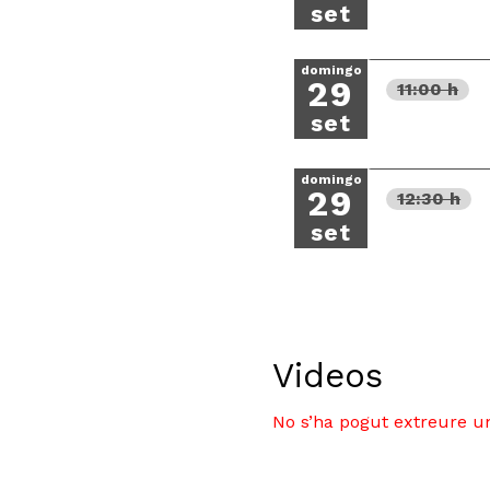
set
domingo
29
11:00 h
set
domingo
29
12:30 h
set
Videos
No s’ha pogut extreure un