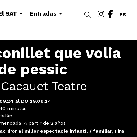
Link a i
Link a
El SAT
Entradas
Buscar
ES
conillet que volia
de pessic
 Cacauet Teatre
.09.24
al DO 29.09.24
40 minutos
talán
omendada
:
A partir de 2 años
c d’or al millor espectacle infantil / familiar, Fira 