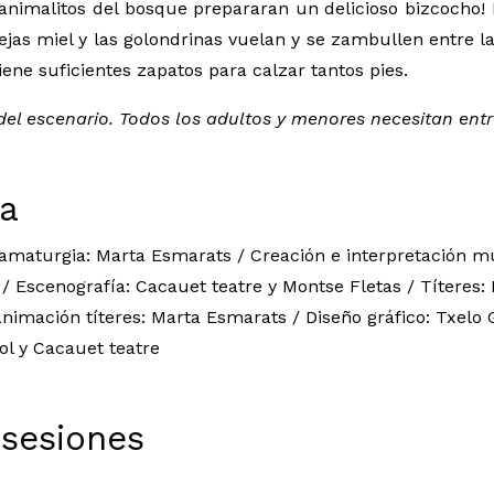
 animalitos del bosque prepararan un delicioso bizcocho! El
bejas miel y las golondrinas vuelan y se zambullen entre l
iene suficientes zapatos para calzar tantos pies.
del escenario. Todos los adultos y menores necesitan ent
ca
amaturgia: Marta Esmarats / Creación e interpretación mus
 / Escenografía: Cacauet teatre y Montse Fletas / Títeres:
 animación títeres: Marta Esmarats / Diseño gráfico: Txelo
ol y Cacauet teatre
 sesiones