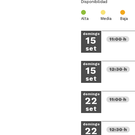
Disponibilidad
Alta
Media
Baja
domingo
15
11:00 h
set
domingo
15
12:30 h
set
domingo
22
11:00 h
set
domingo
22
12:30 h