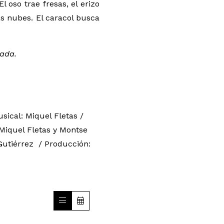
 oso trae fresas, el erizo
as nubes. El caracol busca
rada.
ical: Miquel Fletas /
 Miquel Fletas y Montse
 Gutiérrez / Producción: