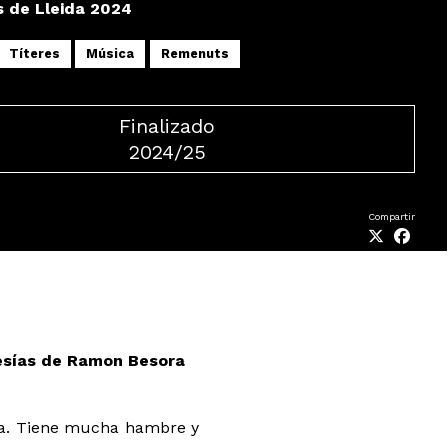
es de Lleida 2024
Títeres
Música
Remenuts
Finalizado
2024/25
Compartir
oesías de Ramon Besora
ra. Tiene mucha hambre y