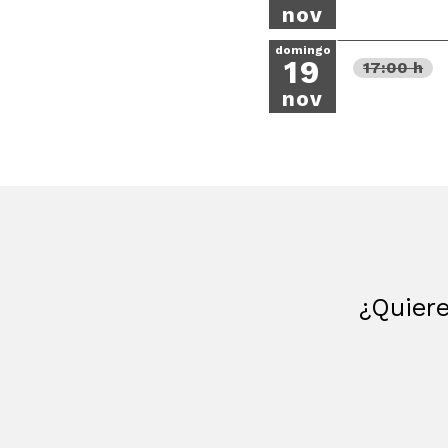
nov
domingo
19
17:00 h
nov
¿Quiere