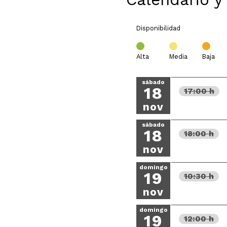
Disponibilidad
Alta
Media
Baja
sábado
18
17:00 h
nov
sábado
18
18:00 h
nov
domingo
19
10:30 h
nov
domingo
19
12:00 h