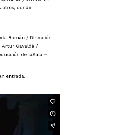
 otros, donde
loria Román / Dirección
: Artur Gavaldà /
oducción de laSala –
an entrada.