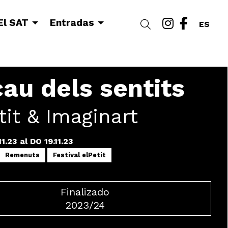
Link a i
Link a
El SAT
Entradas
Buscar
ES
cau dels sentits
tit & Imaginart
11.23
al DO 19.11.23
Remenuts
Festival elPetit
Finalizado
2023/24