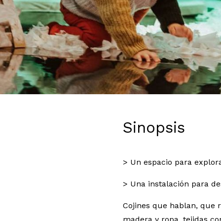
Diapositiva 1 de 1
Sinopsis
> Un espacio para explora
> Una instalación para de
Cojines que hablan, que 
madera y ropa, tejidas co