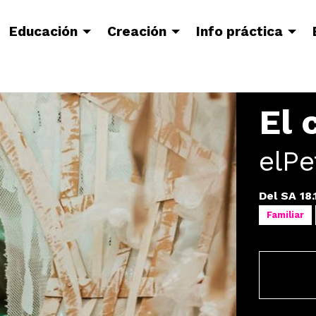
Educación
Creación
Info práctica
El 
elPe
Del SA 18.
Familiar