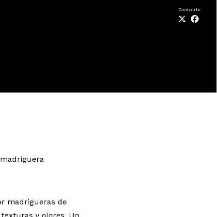
Compartir
a madriguera
or madrigueras de
 texturas y olores. Un