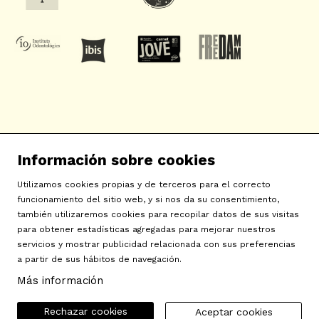
SAT! Sant Andreu Teatre
Información sobre cookies
c/ Neopàtria, 54
08030 Barcelona
Utilizamos cookies propias y de terceros para el correcto
info@sat-teatre.cat | 933457930
funcionamiento del sitio web, y si nos da su consentimiento,
también utilizaremos cookies para recopilar datos de sus visitas
para obtener estadísticas agregadas para mejorar nuestros
Sitemap
|
Aviso Legal
|
Uso de Cookies
|
Contactar
|
servicios y mostrar publicidad relacionada con sus preferencias
a partir de sus hábitos de navegación.
Política de privacidad
|
Declaración de accesibilidad
Más información
Rechazar cookies
Aceptar cookies