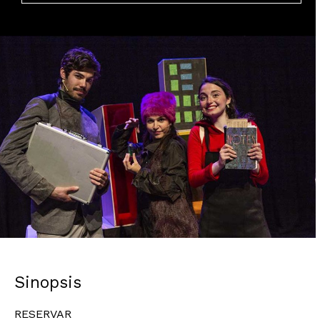
Diapositiva 1 de 1
Sinopsis
RESERVAR