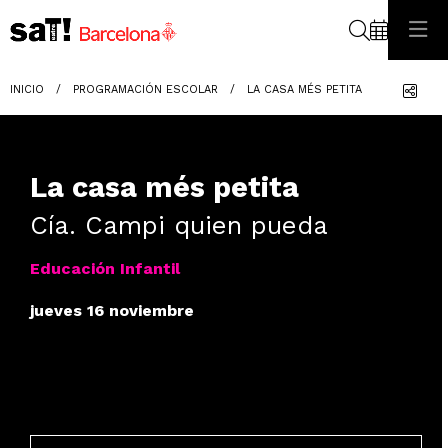
Buscar
Com
INICIO
PROGRAMACIÓN ESCOLAR
LA CASA MÉS PETITA
La casa més petita
Cía. Campi quien pueda
Educación Infantil
jueves 16 noviembre