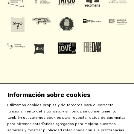
SAT! Sant Andreu Teatre
Información sobre cookies
c/ Neopàtria, 54
08030 Barcelona
Utilizamos cookies propias y de terceros para el correcto
info@sat-teatre.cat | 933457930
funcionamiento del sitio web, y si nos da su consentimiento,
también utilizaremos cookies para recopilar datos de sus visitas
para obtener estadísticas agregadas para mejorar nuestros
Sitemap
|
Aviso Legal
|
Uso de Cookies
|
Contactar
|
servicios y mostrar publicidad relacionada con sus preferencias