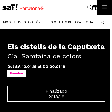
Buscar
Com
INICIO
PROGRAMACIÓN
ELS CISTELLS DE LA CAPUTXETA
Els cistells de la Caputxeta
Cia. Samfaina de colors
Del SA 12.01.19
al DO 20.01.19
Familiar
Finalizado
2018/19