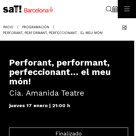
Buscar
Com
INICIO
PROGRAMACIÓN
PERFORANT, PERFORMANT, PERFECCIONANT… EL MEU MÓN!
Perforant, performant,
perfeccionant… el meu
món!
Cia. Amanida Teatre
jueves 17 enero
|
21:00 h
Finalizado