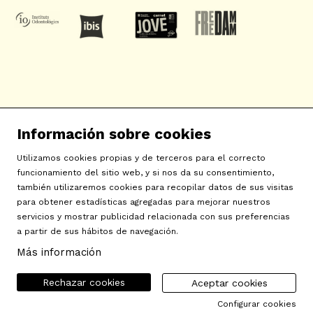
SAT! Sant Andreu Teatre
Información sobre cookies
c/ Neopàtria, 54
08030 Barcelona
Utilizamos cookies propias y de terceros para el correcto
info@sat-teatre.cat | 933457930
funcionamiento del sitio web, y si nos da su consentimiento,
también utilizaremos cookies para recopilar datos de sus visitas
para obtener estadísticas agregadas para mejorar nuestros
Sitemap
|
Aviso Legal
|
Uso de Cookies
|
Contactar
|
servicios y mostrar publicidad relacionada con sus preferencias
a partir de sus hábitos de navegación.
Política de privacidad
|
Declaración de accesibilidad
Más información
Rechazar cookies
Aceptar cookies
Configurar cookies